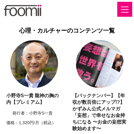
心理・カルチャーのコンテンツ一覧
小野寺S一貴 龍神の胸の
【バックナンバー】【年
内【プレミアム】
収が数百倍にアップ!?】
かずみん公式メルマガ
発行者：小野寺S一貴
「妄想」で幸せなお金持
ちになる 〜お金の妄想実
価格：1,320円/月（税込）
験始めます〜