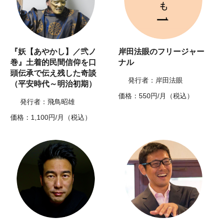
『妖【あやかし】／弐ノ
岸田法眼のフリージャー
巻』土着的民間信仰を口
ナル
頭伝承で伝え残した奇談
発行者：岸田法眼
（平安時代～明治初期）
価格：550円/月（税込）
発行者：飛鳥昭雄
価格：1,100円/月（税込）