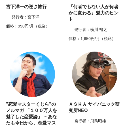
宮下洋一の逆さ旅行
『何者でもない人が何者
かに変わる』魅力のヒン
発行者：宮下洋一
ト
価格：990円/月（税込）
発行者：横川 裕之
価格：1,650円/月（税込）
”恋愛マスターくじら”の
ＡＳＫＡ サイバニック研
メルマガ 「１００万人を
究所NEO
魅了した恋愛論」 ～あな
発行者：飛鳥昭雄
たも今日から、恋愛マス