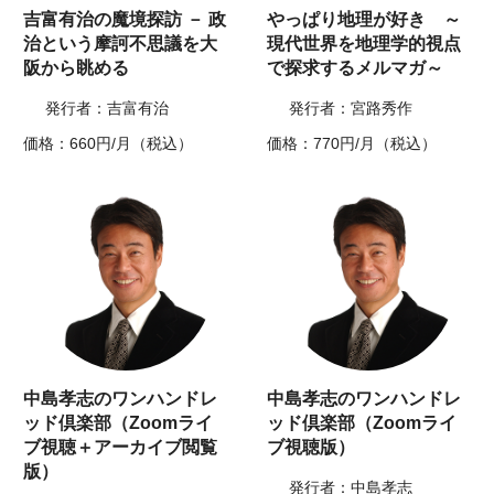
吉富有治の魔境探訪 － 政
やっぱり地理が好き ～
治という摩訶不思議を大
現代世界を地理学的視点
阪から眺める
で探求するメルマガ～
発行者：吉富有治
発行者：宮路秀作
価格：660円/月（税込）
価格：770円/月（税込）
中島孝志のワンハンドレ
中島孝志のワンハンドレ
ッド倶楽部（Zoomライ
ッド倶楽部（Zoomライ
ブ視聴＋アーカイブ閲覧
ブ視聴版）
版）
発行者：中島孝志