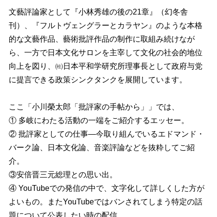
文藝評論家として『小林秀雄の後の21章』（幻冬舎
刊）、『フルトヴェングラーとカラヤン』のような本格
的な文藝作品、藝術批評作品の制作に取組み続けなが
ら、一方で日本文化サロンを主宰して文化の社会的地位
向上を図り、㈳日本平和学研究所理事長として政府与党
に提言できる政策シンクタンクを展開しています。
ここ「小川榮太郎「批評家の手帖から」」では、
① 多岐にわたる活動の一端をご紹介するエッセー。
② 批評家としての仕事―今取り組んでいるエドマンド・
バーク論、日本文化論、音楽評論などを抜粋してご紹
介。
③安倍晋三元総理との思い出。
④ YouTubeでの発信の中で、文字化して詳しくした方が
よいもの。またYouTubeではバンされてしまう特定の話
題について公表したい時の配信。