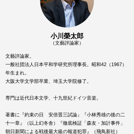
小川榮太郎
（文藝評論家）
文藝評論家。
一般社団法人日本平和学研究所理事長。昭和42（1967）
年生まれ。
大阪大学文学部卒業、埼玉大学院修了。
専門は近代日本文学、十九世紀ドイツ音楽。
著書に『約束の日 安倍晋三試論』『小林秀雄の後の二
十一章』（以上幻冬舎）『徹底検証「森友・加計事件」
朝日新聞による戦後最大級の報道犯罪』（飛鳥新社）