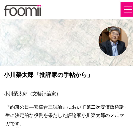
小川榮太郎「批評家の手帖から」
小川榮太郎（文藝評論家）
『約束の日―安倍晋三試論』において第二次安倍政権誕
生に決定的な役割を果たした評論家小川榮太郎のメルマ
ガです。