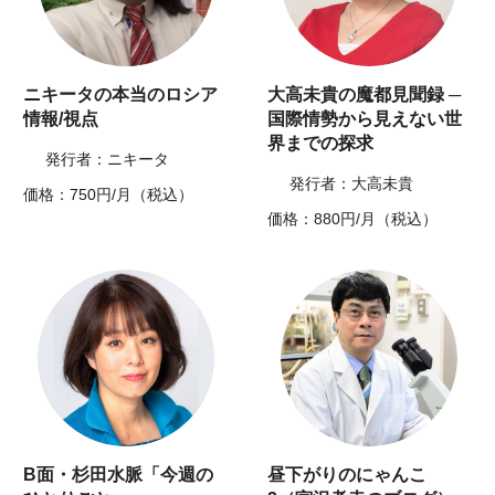
ニキータの本当のロシア
大高未貴の魔都見聞録 ─
情報/視点
国際情勢から見えない世
界までの探求
発行者：ニキータ
発行者：大高未貴
価格：750円/月（税込）
価格：880円/月（税込）
B面・杉田水脈「今週の
昼下がりのにゃんこ