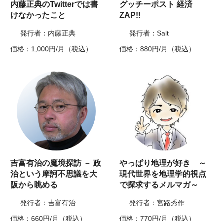
内藤正典のTwitterでは書
グッチーポスト 経済
けなかったこと
ZAP!!
発行者：内藤正典
発行者：Salt
価格：1,000円/月（税込）
価格：880円/月（税込）
吉富有治の魔境探訪 － 政
やっぱり地理が好き ～
治という摩訶不思議を大
現代世界を地理学的視点
阪から眺める
で探求するメルマガ～
発行者：吉富有治
発行者：宮路秀作
価格：660円/月（税込）
価格：770円/月（税込）