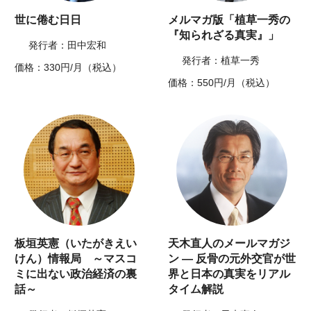
世に倦む日日
メルマガ版「植草一秀の
『知られざる真実』」
発行者：田中宏和
発行者：植草一秀
価格：330円/月（税込）
価格：550円/月（税込）
板垣英憲（いたがきえい
天木直人のメールマガジ
けん）情報局 ～マスコ
ン ― 反骨の元外交官が世
ミに出ない政治経済の裏
界と日本の真実をリアル
話～
タイム解説