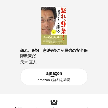
怒れ、9条!―憲法9条こそ最強の安全保
障政策だ
天木 直人
amazonで詳細を確認