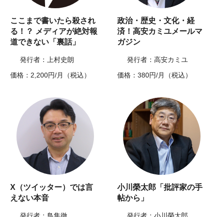
ここまで書いたら殺され
政治・歴史・文化・経
る！？ メディアが絶対報
済！高安カミユメールマ
道できない「裏話」
ガジン
発行者：上村史朗
発行者：高安カミユ
価格：2,200円/月（税込）
価格：380円/月（税込）
X（ツイッター）では言
小川榮太郎「批評家の手
えない本音
帖から」
発行者：鳥集徹
発行者：小川榮太郎