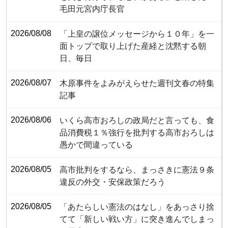
毛田元宮内庁長官
2026/08/08
「上皇の譲位メッセージから１０年」を一
面トップで取り上げた産経と沈黙する朝
日、毎日
2026/08/07
木原事件をよみがえらせた週刊文春の特集
記事
2026/08/06
いくら高市おろしの政局だと言っても、食
品消費税１％強行を批判する高市おろしは
愚かで間違っている
2026/08/05
高市批判をするなら、まっさきに憲法９条
違反の外交・安保政策だろう
2026/08/05
「あたらしい憲法のはなし」をあっさり捨
てて「新しい戦い方」に突き進んでしまっ