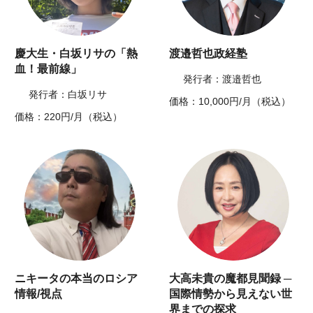
慶大生・白坂リサの「熱
渡邉哲也政経塾
血！最前線」
発行者：渡邉哲也
発行者：白坂リサ
価格：10,000円/月（税込）
価格：220円/月（税込）
ニキータの本当のロシア
大高未貴の魔都見聞録 ─
情報/視点
国際情勢から見えない世
界までの探求