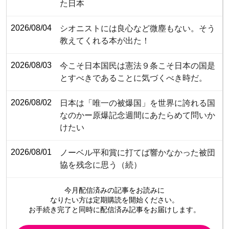
た日本
2026/08/04
シオニストには良心など微塵もない。そう
教えてくれる本が出た！
2026/08/03
今こそ日本国民は憲法９条こそ日本の国是
とすべきであることに気づくべき時だ。
2026/08/02
日本は「唯一の被爆国」を世界に誇れる国
なのかー原爆記念週間にあたらめて問いか
けたい
2026/08/01
ノーベル平和賞に打てば響かなかった被団
協を残念に思う（続）
今月配信済みの記事をお読みに
なりたい方は定期購読を開始ください。
お手続き完了と同時に配信済み
記事をお届けします。