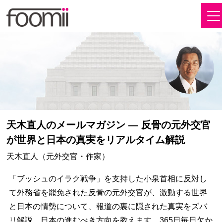
天木直人のメールマガジン ― 反骨の元外交官
が世界と日本の真実をリアルタイム解説
天木直人（元外交官・作家）
「ブッシュのイラク戦争」を支持した小泉首相に反対し
て外務省を罷免された反骨の元外交官が、激動する世界
と日本の情勢について、報道の裏に隠された真実をズバ
リ解説。日本の進むべき方向を教えます。365日毎日欠か