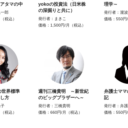
アタマの中
yokoの投資法（日米株
理学～
の深掘りと共に）
晃一郎
発行者：瀧波
発行者：まきこ
月（税込）
価格：550円
価格：1,500円/月（税込）
の世界標準
週刊三橋貴明 ～新世紀
弁護士ママ
し方
のビッグブラザーへ～
記
陽子
発行者：三橋貴明
発行者：弁護
月（税込）
価格：660円/月（税込）
価格：550円