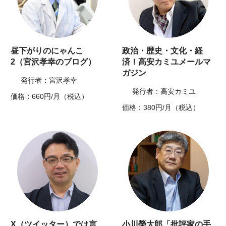
昼下がりのにゃんこ
政治・歴史・文化・経
2（宮沢孝幸のブログ）
済！高安カミユメールマ
ガジン
発行者：宮沢孝幸
発行者：高安カミユ
価格：660円/月（税込）
価格：380円/月（税込）
X（ツイッター）では言
小川榮太郎「批評家の手