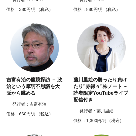
価格：380円/月（税込）
価格：880円/月（税込）
吉富有治の魔境探訪 － 政
藤川里絵の勝ったり負け
治という摩訶不思議を大
たり”赤裸々”株ノート ～
阪から眺める
読者限定YouTubeライブ
配信付き
発行者：吉富有治
発行者：藤川里絵
価格：660円/月（税込）
価格：1,300円/月（税込）