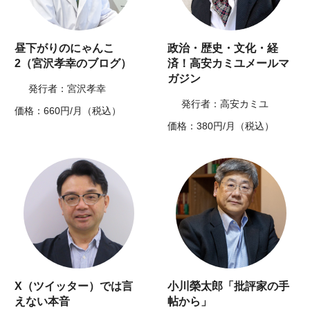
昼下がりのにゃんこ
政治・歴史・文化・経
2（宮沢孝幸のブログ）
済！高安カミユメールマ
ガジン
発行者：宮沢孝幸
発行者：高安カミユ
価格：660円/月（税込）
価格：380円/月（税込）
X（ツイッター）では言
小川榮太郎「批評家の手
えない本音
帖から」