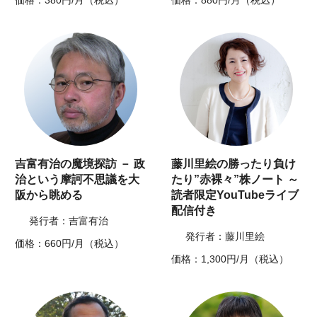
価格：380円/月（税込）
価格：880円/月（税込）
吉富有治の魔境探訪 － 政
藤川里絵の勝ったり負け
治という摩訶不思議を大
たり”赤裸々”株ノート ～
阪から眺める
読者限定YouTubeライブ
配信付き
発行者：吉富有治
発行者：藤川里絵
価格：660円/月（税込）
価格：1,300円/月（税込）