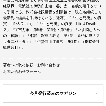
幸運にも最初期より伊勢白山道先生ご著書の編集を始め、
経済界・電波社で伊勢白山道・谷川太一名義の著作をすべ
て手掛ける。株式会社観世音を創業後は、現在も継続して
最新刊の編集を手掛けている。近著に『「生と死後」の真
実 Life＆Death』『「生と死後」の真実 Life＆Death
２』『宇宙万象 第5巻・第6巻・第7巻』『いま悩む人へ
の「禅語」』『柔訳 釈尊の教え 第3巻 原始仏典「ス
ッタニパ－タ」』『伊勢白山道事典 第1巻』（株式会社
観世音刊）。
著者への取材依頼・お問い合わせ
お問い合わせフォーム
今月発行済みのマガジン