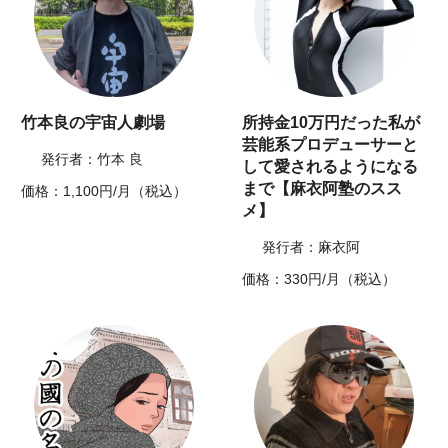
竹本良の宇宙人劇場
所持金10万円だった私が
芸能系プロデューサーと
発行者：竹本 良
して愛されるようになる
まで【麻衣阿塾のスス
価格：1,100円/月（税込）
メ】
発行者：麻衣阿
価格：330円/月（税込）