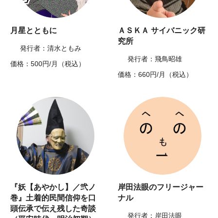
月星とともに
ＡＳＫＡ サイバニック研
究所
発行者：清水ともみ
発行者：飛鳥昭雄
価格：500円/月（税込）
価格：660円/月（税込）
『妖【あやかし】／弐ノ
岸田法眼のフリージャー
巻』土着的民間信仰を口
ナル
頭伝承で伝え残した奇談
発行者：岸田法眼