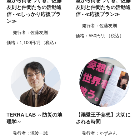
屋から街をつくる、佐藤
屋から街をつくる、佐藤
友則と仲間たちの活動通
友則と仲間たちの活動通
信 - ≪しっかり応援プラ
信 - ≪応援プラン≫
ン≫
発行者：佐藤友則
発行者：佐藤友則
価格：550円/月（税込）
価格：1,100円/月（税込）
TERRA LAB ～防災の地
【溺愛王子妄想】大切に
理学～
される時間
発行者：瀧波一誠
発行者：かずみん