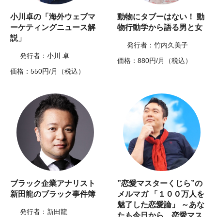
小川卓の「海外ウェブマ
動物にタブーはない！ 動
ーケティングニュース解
物行動学から語る男と女
説」
発行者：竹内久美子
発行者：小川 卓
価格：880円/月（税込）
価格：550円/月（税込）
ブラック企業アナリスト
”恋愛マスターくじら”の
新田龍のブラック事件簿
メルマガ 「１００万人を
魅了した恋愛論」 ～あな
発行者：新田龍
たも今日から、恋愛マス