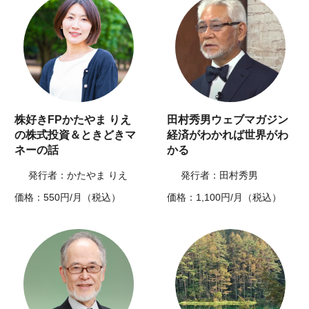
株好きFPかたやま りえ
田村秀男ウェブマガジン
の株式投資＆ときどきマ
経済がわかれば世界がわ
ネーの話
かる
発行者：かたやま りえ
発行者：田村秀男
価格：550円/月（税込）
価格：1,100円/月（税込）