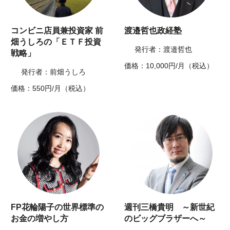
コンビニ店員兼投資家 前
渡邉哲也政経塾
畑うしろの「ＥＴＦ投資
発行者：渡邉哲也
戦略」
価格：10,000円/月（税込）
発行者：前畑うしろ
価格：550円/月（税込）
FP花輪陽子の世界標準の
週刊三橋貴明 ～新世紀
お金の増やし方
のビッグブラザーへ～