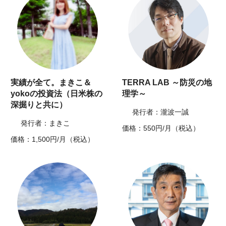
実績が全て。まきこ＆
TERRA LAB ～防災の地
yokoの投資法（日米株の
理学～
深掘りと共に）
発行者：瀧波一誠
発行者：まきこ
価格：550円/月（税込）
価格：1,500円/月（税込）