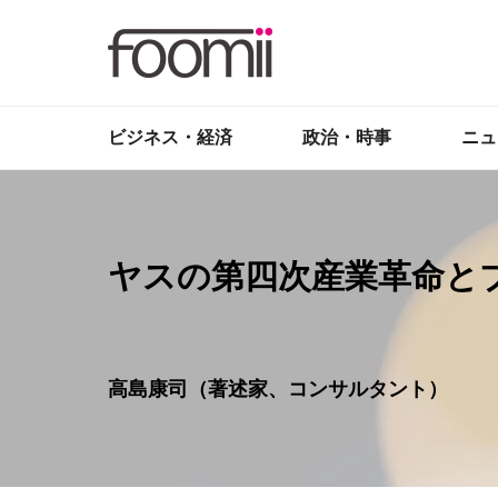
ビジネス・経済
政治・時事
ニュ
ヤスの第四次産業革命と
高島康司（著述家、コンサルタント）