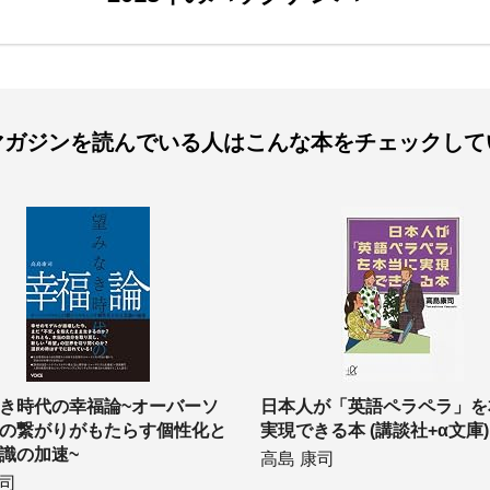
マガジンを読んでいる人は
こんな本をチェックして
き時代の幸福論~オーバーソ
日本人が「英語ペラペラ」を
の繋がりがもたらす個性化と
実現できる本 (講談社+α文庫)
識の加速~
高島 康司
司