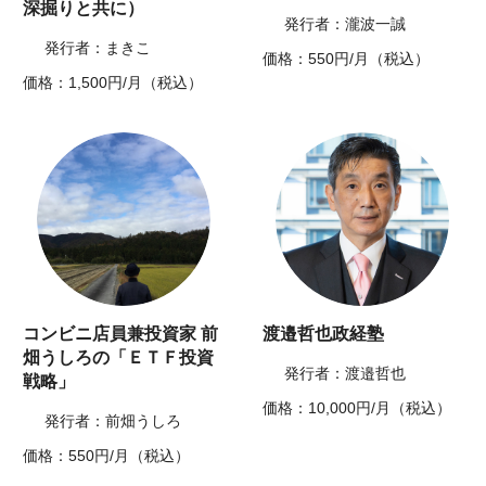
深掘りと共に）
発行者：瀧波一誠
発行者：まきこ
価格：550円/月（税込）
価格：1,500円/月（税込）
コンビニ店員兼投資家 前
渡邉哲也政経塾
畑うしろの「ＥＴＦ投資
発行者：渡邉哲也
戦略」
価格：10,000円/月（税込）
発行者：前畑うしろ
価格：550円/月（税込）