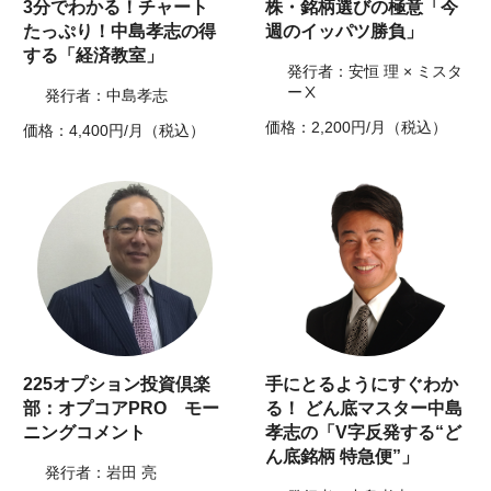
3分でわかる！チャート
株・銘柄選びの極意「今
たっぷり！中島孝志の得
週のイッパツ勝負」
する「経済教室」
発行者：安恒 理 × ミスタ
ーⅩ
発行者：中島孝志
価格：2,200円/月（税込）
価格：4,400円/月（税込）
225オプション投資倶楽
手にとるようにすぐわか
部：オプコアPRO モー
る！ どん底マスター中島
ニングコメント
孝志の「V字反発する“ど
ん底銘柄 特急便”」
発行者：岩田 亮