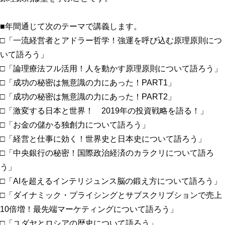
■年間通じて次のテーマで講義します。
□「一流経営者とアドラー哲学！強運を呼び込む原理原則につ
いて語ろう」
□「論理療法フル活用！人を動かす原理原則について語ろう」
□「成功の秘密は無意識の力にあった！PART1」
□「成功の秘密は無意識の力にあった！PART2」
□「激変する日本と世界！ 2019年の投資戦略を語る！」
□「お金の儲かる独創力について語ろう」
□「経営と仕事に効く！世界史と日本史について語ろう」
□「中央銀行の秘密！国際政治経済のカラクリについて語ろ
う」
□「AIを超えるインテリジュンス脳の鍛え方について語ろう」
□「ダイナミック・プライシングとサブスクリブションで売上
10倍増！最先端マーケティングについて語ろう」
□「ユダヤとロシアの歴史について語ろう」