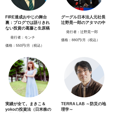
FIRE達成おやじの舞台
グーグル日本法人元社長
裏：ブログでは語りきれ
辻野晃一郎のアタマの中
ない投資の葛藤と生原稿
発行者：辻野晃一郎
発行者：モンチ
価格：880円/月（税込）
価格：550円/月（税込）
実績が全て。まきこ＆
TERRA LAB ～防災の地
yokoの投資法（日米株の
理学～