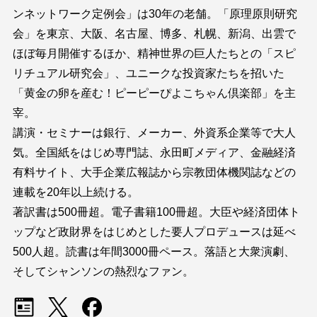
ンネットワーク定例会」は30年の老舗。「原理原則研究
会」を東京、大阪、名古屋、博多、札幌、新潟、出雲で
ほぼ毎月開催するほか、精神世界の巨人たちとの「スピ
リチュアル研究会」、ユニークな投資家たちを招いた
「黄金の卵を産む！ピーピーぴよこちゃん倶楽部」を主
宰。
講演・セミナーは銀行、メーカー、外資系企業等で大人
気。全国紙をはじめ専門誌、永田町メディア、金融経済
有料サイト、大手企業広報誌から宗教団体機関誌などの
連載を20年以上続ける。
著訳書は500冊超。電子書籍100冊超。大臣や経済団体ト
ップなど政財界をはじめとした要人プロデュースは延べ
500人超。読書は年間3000冊ペース。落語と大衆演劇、
そしてシャンソンの熱烈なファン。