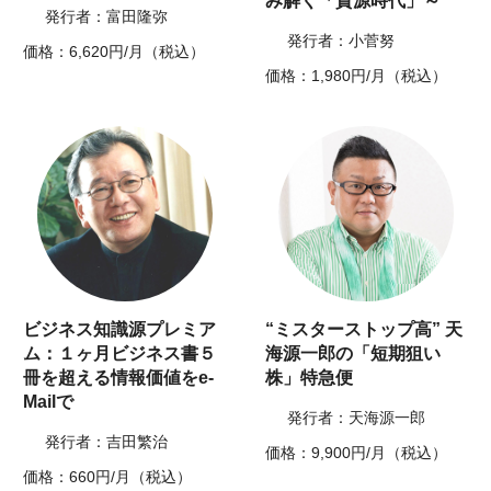
み解く「資源時代」～
発行者：富田隆弥
発行者：小菅努
価格：6,620円/月（税込）
価格：1,980円/月（税込）
ビジネス知識源プレミア
“ミスターストップ高” 天
ム：１ヶ月ビジネス書５
海源一郎の「短期狙い
冊を超える情報価値をe-
株」特急便
Mailで
発行者：天海源一郎
発行者：吉田繁治
価格：9,900円/月（税込）
価格：660円/月（税込）