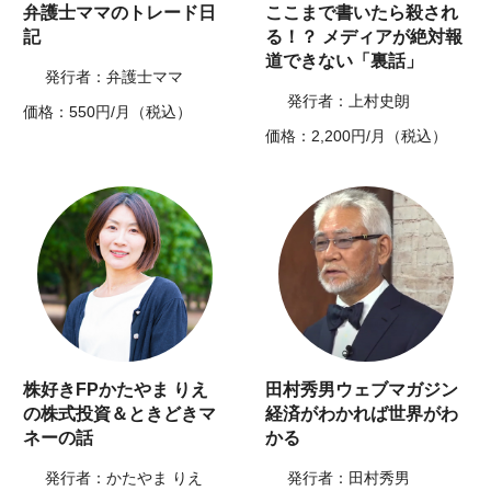
弁護士ママのトレード日
ここまで書いたら殺され
記
る！？ メディアが絶対報
道できない「裏話」
発行者：弁護士ママ
発行者：上村史朗
価格：550円/月（税込）
価格：2,200円/月（税込）
株好きFPかたやま りえ
田村秀男ウェブマガジン
の株式投資＆ときどきマ
経済がわかれば世界がわ
ネーの話
かる
発行者：かたやま りえ
発行者：田村秀男