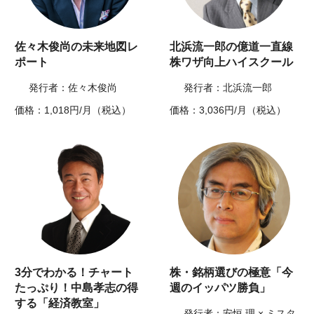
佐々木俊尚の未来地図レ
北浜流一郎の億道一直線
ポート
株ワザ向上ハイスクール
発行者：佐々木俊尚
発行者：北浜流一郎
価格：1,018円/月（税込）
価格：3,036円/月（税込）
3分でわかる！チャート
株・銘柄選びの極意「今
たっぷり！中島孝志の得
週のイッパツ勝負」
する「経済教室」
発行者：安恒 理 × ミスタ