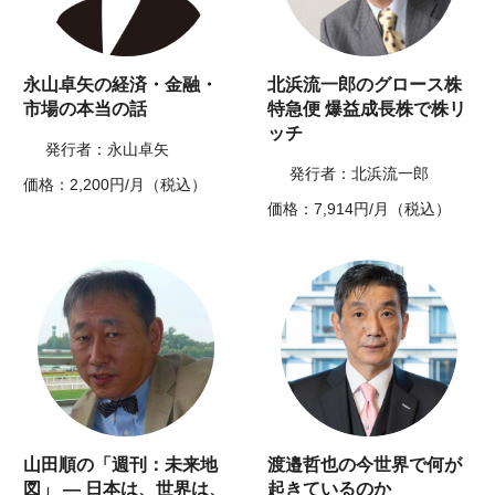
永山卓矢の経済・金融・
北浜流一郎のグロース株
市場の本当の話
特急便 爆益成長株で株リ
ッチ
発行者：永山卓矢
発行者：北浜流一郎
価格：2,200円/月（税込）
価格：7,914円/月（税込）
山田順の「週刊：未来地
渡邉哲也の今世界で何が
図」 ― 日本は、世界は、
起きているのか