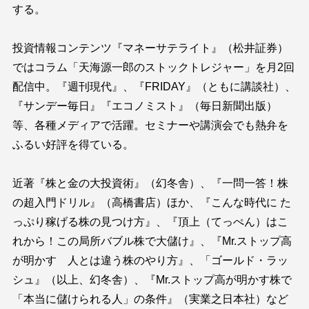
する。
投資情報コンテンツ『マネーサテライト』（松井証券）
ではコラム「天海源一郎のストックトレジャー」を月2回
配信中。『週刊現代』、『FRIDAY』（ともに講談社）、
『サンデー毎日』『エコノミスト』（毎日新聞出版）
等、各種メディアで活躍。セミナーや講演会でも熱弁を
ふるい好評を得ている。
近著『株と金の大投資術』（幻冬舎）、『一問一答！株
の超入門ドリル』（高橋書店）ほか、『こんな時代に た
っぷり稼げる株の見つけ方』、『頂上（てっぺん）はこ
れから！この局所バブル株で大儲け』、『Mr.ストップ高
が明かす 人とは違う株のやり方』、「ゴールド・ラッ
シュ』（以上、幻冬舎）、『Mr.ストップ高が明かす株で
「本当に儲けられる人」の条件』（実業之日本社）など