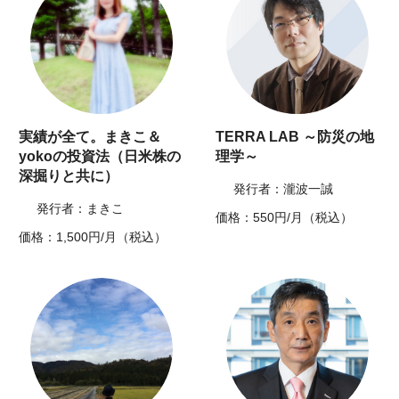
実績が全て。まきこ＆
TERRA LAB ～防災の地
yokoの投資法（日米株の
理学～
深掘りと共に）
発行者：瀧波一誠
発行者：まきこ
価格：550円/月（税込）
価格：1,500円/月（税込）