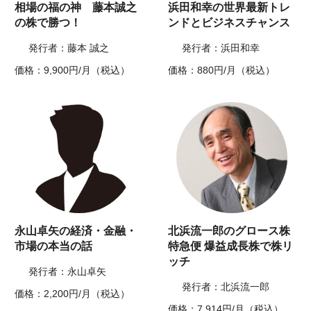
相場の福の神 藤本誠之
浜田和幸の世界最新トレ
の株で勝つ！
ンドとビジネスチャンス
発行者：藤本 誠之
発行者：浜田和幸
価格：9,900円/月（税込）
価格：880円/月（税込）
永山卓矢の経済・金融・
北浜流一郎のグロース株
市場の本当の話
特急便 爆益成長株で株リ
ッチ
発行者：永山卓矢
発行者：北浜流一郎
価格：2,200円/月（税込）
価格：7,914円/月（税込）