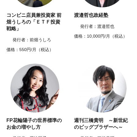
コンビニ店員兼投資家 前
渡邉哲也政経塾
畑うしろの「ＥＴＦ投資
発行者：渡邉哲也
戦略」
価格：10,000円/月（税込）
発行者：前畑うしろ
価格：550円/月（税込）
FP花輪陽子の世界標準の
週刊三橋貴明 ～新世紀
お金の増やし方
のビッグブラザーへ～