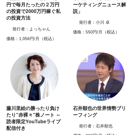
円で毎月たったの２万円
ーケティングニュース解
の投資で2000万円稼ぐ私
説」
の投資方法
発行者：小川 卓
発行者：よっちゃん
価格：550円/月（税込）
価格：1,056円/月（税込）
藤川里絵の勝ったり負け
石井順也の世界情勢ブリ
たり”赤裸々”株ノート ～
ーフィング
読者限定YouTubeライブ
発行者：石井順也
配信付き