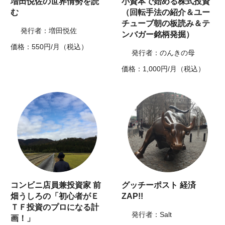
増田悦佐の世界情勢を読
小資本で始める株式投資
む
（回転手法の紹介＆ユー
チューブ朝の板読み＆テ
発行者：増田悦佐
ンバガー銘柄発掘）
価格：550円/月（税込）
発行者：のんきの母
価格：1,000円/月（税込）
コンビニ店員兼投資家 前
グッチーポスト 経済
畑うしろの「初心者がＥ
ZAP!!
ＴＦ投資のプロになる計
発行者：Salt
画！」