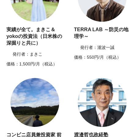
実績が全て。まきこ＆
TERRA LAB ～防災の地
yokoの投資法（日米株の
理学～
深掘りと共に）
発行者：瀧波一誠
発行者：まきこ
価格：550円/月（税込）
価格：1,500円/月（税込）
コンビニ店員兼投資家 前
渡邉哲也政経塾