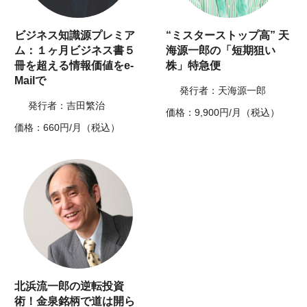
ビジネス知識源プレミア
“ミスターストップ高” 天
ム：１ヶ月ビジネス書５
海源一郎の「短期狙い
冊を超える情報価値をe-
株」特急便
Mailで
発行者：天海源一郎
発行者：吉田繁治
価格：9,900円/月（税込）
価格：660円/月（税込）
北浜流一郎の逆転投資
術！金泉銘柄で道は開ら