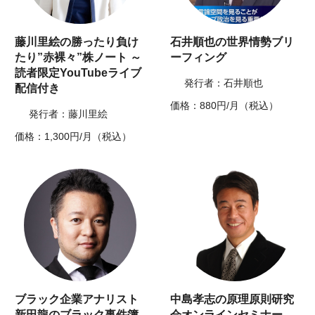
藤川里絵の勝ったり負け
石井順也の世界情勢ブリ
たり”赤裸々”株ノート ～
ーフィング
読者限定YouTubeライブ
発行者：石井順也
配信付き
価格：880円/月（税込）
発行者：藤川里絵
価格：1,300円/月（税込）
ブラック企業アナリスト
中島孝志の原理原則研究
新田龍のブラック事件簿
会オンラインセミナー