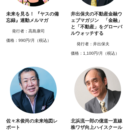
未来を見る！ 『ヤスの備
井出保夫の不動産金融ウ
忘録』連動メルマガ
ェブマガジン 「金融」
と「不動産」をグローバ
発行者：高島康司
ルウォッチする
価格：990円/月（税込）
発行者：井出保夫
価格：1,100円/月（税込）
佐々木俊尚の未来地図レ
北浜流一郎の億道一直線
ポート
株ワザ向上ハイスクール